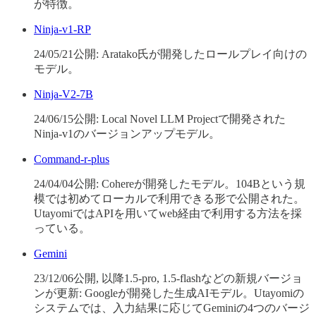
が特徴。
Ninja-v1-RP
24/05/21公開: Aratako氏が開発したロールプレイ向けの
モデル。
Ninja-V2-7B
24/06/15公開: Local Novel LLM Projectで開発された
Ninja-v1のバージョンアップモデル。
Command-r-plus
24/04/04公開: Cohereが開発したモデル。104Bという規
模では初めてローカルで利用できる形で公開された。
UtayomiではAPIを用いてweb経由で利用する方法を採
っている。
Gemini
23/12/06公開, 以降1.5-pro, 1.5-flashなどの新規バージョ
ンが更新: Googleが開発した生成AIモデル。Utayomiの
システムでは、入力結果に応じてGeminiの4つのバージ