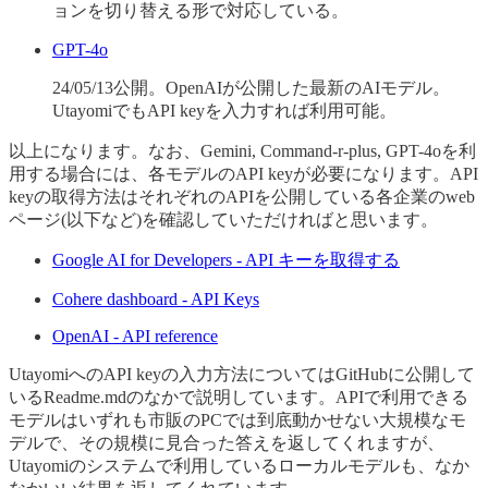
ョンを切り替える形で対応している。
GPT-4o
24/05/13公開。OpenAIが公開した最新のAIモデル。
UtayomiでもAPI keyを入力すれば利用可能。
以上になります。なお、Gemini, Command-r-plus, GPT-4oを利
用する場合には、各モデルのAPI keyが必要になります。API
keyの取得方法はそれぞれのAPIを公開している各企業のweb
ページ(以下など)を確認していただければと思います。
Google AI for Developers - API キーを取得する
Cohere dashboard - API Keys
OpenAI - API reference
UtayomiへのAPI keyの入力方法についてはGitHubに公開して
いるReadme.mdのなかで説明しています。APIで利用できる
モデルはいずれも市販のPCでは到底動かせない大規模なモ
デルで、その規模に見合った答えを返してくれますが、
Utayomiのシステムで利用しているローカルモデルも、なか