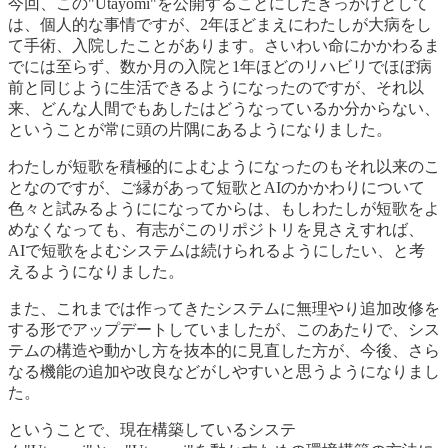
今回、この"Utayomi"を公開することにしたきっかけとして
は、個人的な事情ですが、2年ほどまえにわたしが大病をし
て手術、入院したことがあります。さいわい命にかかわるま
でには至らず、数か月の入院と1年ほどのリハビリでほぼ病
前と同じように生活できるようになったのですが、それ以
来、どんな人間でもあしたはどうなっているか分からない、
ということが常に頭の片隅にあるようになりました。
わたしが短歌を積極的によむようになったのもそれ以来のこ
となのですが、ご縁があって短歌とAIのかかわりについて
色々と試みるようにになってからは、もしわたしが短歌をよ
めなくなっても、有志がこのリポジトリを見さえすれば、
AIで短歌をよむシステムは続けられるようにしたい、と考
えるようになりました。
また、これまでは作ってきたシステムに無理やり追加改修を
する形でアップデートしていましたが、このあたりで、シス
テムの構造や動かし方を抜本的に見直した方が、今後、さら
なる機能の追加や改良などがしやすいと思うようになりまし
た。
ということで、現在構築しているシステ