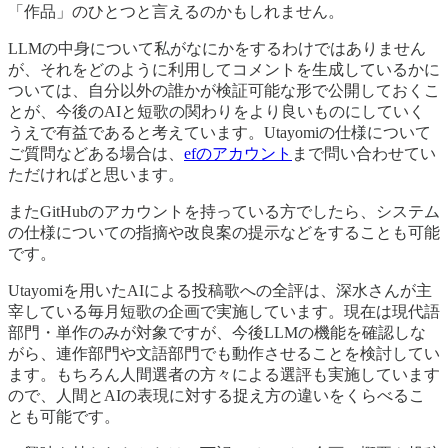
「作品」のひとつと言えるのかもしれません。
LLMの中身について私がなにかをするわけではありません
が、それをどのように利用してコメントを生成しているかに
ついては、自分以外の誰かが検証可能な形で公開しておくこ
とが、今後のAIと短歌の関わりをより良いものにしていく
うえで有益であると考えています。Utayomiの仕様について
ご質問などある場合は、
efのアカウント
まで問い合わせてい
ただければと思います。
またGitHubのアカウントを持っている方でしたら、システム
の仕様についての指摘や改良案の提示などをすることも可能
です。
Utayomiを用いたAIによる投稿歌への全評は、深水さんが主
宰している毎月短歌の企画で実施しています。現在は現代語
部門・単作のみが対象ですが、今後LLMの機能を確認しな
がら、連作部門や文語部門でも動作させることを検討してい
ます。もちろん人間選者の方々による選評も実施しています
ので、人間とAIの表現に対する捉え方の違いをくらべるこ
とも可能です。