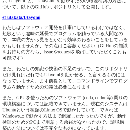
ム"Utayomi"と、"Utayomi"を動かすための環境構築の方法に
ついて、以下のGitHubリポジトリとして公開します。
ef-utakata/Utayomi
わたしはソフトウェア開発を仕事にしているわけではなく、
短歌という趣味の延長でプログラムを触っている人間なの
で、本職の方から見るとかなり効率のわるいことをしている
かもしれませんが、その点はご容赦ください（GitHubの知識
をお持ちの方なら、issueやrequestを飛ばしていただくことも
可能です）。
また、わたしの知識や技術の不足のせいで、このリポジトリ
だけ見ればだれでもUtayomiを動かせる、と言えるものには
なっていません。まず前提として、コマンドラインでプログ
ラムを動かすための知識は必要になります。
また、GPUを使うためのソフトウェア (cuda, cudnn等) 周りの
環境構築については記載できていません。現在のシステムは
Ubuntuという種類のLinux OSで動かしていて、できれば
Windows上で動かす方法まで網羅したかったのですが、動作
検証のためのPCまで用意する余裕がなかったので、環境構
築の方法については不完全なものになっています。