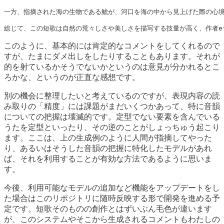
一方、指摘された海の生物である鯱が、河口を海の中から見上げた際の心境
総じて、この短歌は自然の荒々しさや美しさを描写する技量が高く、作者e
このように、基本的には肯定的なコメントをしてくれるので
すが、たまにダメ出しをしたりすることもあります。それが
的を射ているかそうでないかというのは意見が分かれるとこ
ろかな、というのが正直な感想です。
別の機会に整理したいと考えているのですが、表現内容の読
み取りの「精度」には課題がまだいくつかあって、特に音韻
についての把握は壊滅的です。定型でない要素を含んでいる
うたを定型といったり、その逆のことがしょっちゅう起こり
ます。ここは、上の生成例のように人間が指摘してやった
り、あるいはそうした音韻の把握に特化したモデルがあれ
ば、それを利用することが有効な方法であるように思いま
す。
今後、利用可能なモデルの追加など機能をアップデートをし
た場合はこのリポジトリに随時反映する形で開発を進める予
定です。短歌そのものの創作とはずいぶん毛色が違います
が、このシステムやそこから生成されるコメントもわたしの