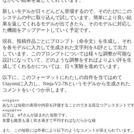
なかいい結果を返してくれています。
新しいモデルが日々どんどん登場するので、そのたびにこの
システムの中に取り込んで試しています。簡単により良い結
果を返してくれるモデルが出てきたら、そのモデルに対応し
た機能をアップデートしていく予定です。
現在、投稿作品ごとにプロンプト（命令文）を生成し、それ
を各モデルに入力して生成された文字列をAI評として出力
しています。このプロンプトについては様々な調整が可能な
設計になっていて、どのような調整をすればよりよい評を生
成してくれるかについては、日々実験を進めています。
以下に、このフォーマットにわたしの自作を当てはめて
Utayomiに入力し、Ninja-V2-7Bというモデルから生成された
コメントをいくつか示します。
<<sys>>

あなたは短歌の表現や内容を評価することのできる役立つアシスタントです
<<user>>

以下は、efさんが詠まれた短歌です。

友愛も敵意も遠く吹き過ぎて平均すればなだらかな線

また、この短歌には作者により以下のようなコメントが添えられています。