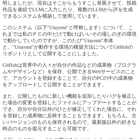
明しましたが、現在はそこからもうすこし発展させて、投稿
作品を連続でLLMに入力したり、複数のLLMから評を生成
できるシステムを構築して使用しています。
このシステム（以下"Utayomi"と呼称します）について、こ
れまでは私のＰＣの中だけで動けばいいその場しのぎの環境
で動かしていたのですが、このたび"Utayomi"本体
と、"Utayomi"が動作する環境の構築方法についてGitHubの
リポジトリとして公開することにしました。
GitHubは世界中の人々が自分の作品などの成果物（プログラ
ムやデザインなど）を保存、公開できるWebサービスのこと
で、アカウントを登録することで、自分のPCの中の成果物
をアップロードして公開することができます。
また、公開したものに新しい機能を追加したりバグを修正し
た場合の変更を登録したファイルにアップデートすることが
でき、自分や自分以外のひとが修正してくれた場合に、それ
を登録した成果物に反映することもできます。もちろん、古
いバージョンのものも保存されるので、最新版以外の好きな
時点のものを復元することも可能です。