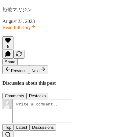
短歌マガジン
·
August 23, 2023
Read full story
5
Share
Previous
Next
Discussion about this post
Comments
Restacks
Top
Latest
Discussions