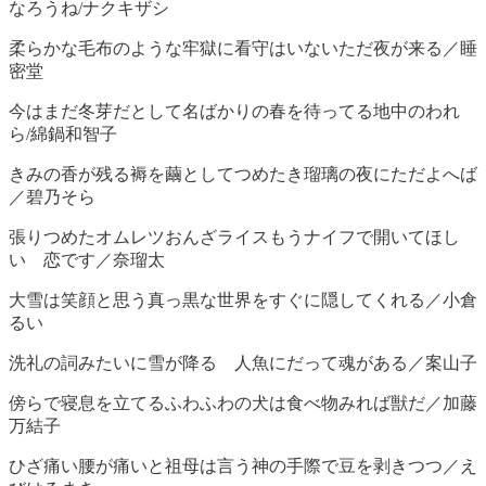
なろうね/ナクキザシ
柔らかな毛布のような牢獄に看守はいないただ夜が来る／睡
密堂
今はまだ冬芽だとして名ばかりの春を待ってる地中のわれ
ら/綿鍋和智子
きみの香が残る褥を繭としてつめたき瑠璃の夜にただよへば
／碧乃そら
張りつめたオムレツおんざライスもうナイフで開いてほし
い 恋です／奈瑠太
大雪は笑顔と思う真っ黒な世界をすぐに隠してくれる／小倉
るい
洗礼の詞みたいに雪が降る 人魚にだって魂がある／案山子
傍らで寝息を立てるふわふわの犬は食べ物みれば獣だ／加藤
万結子
ひざ痛い腰が痛いと祖母は言う神の手際で豆を剥きつつ／え