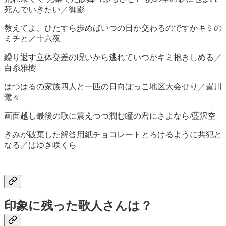
死んでいきたい／御影
教えてよ、ひたすら歩めばいつの日か交わるのですかキミの
ミチと／十六夜
繰り返す立体交差の呪いから逃れていつかキミ抱きしめる／
白糸雅樹
はつはるの家族四人と一匹の日向ぼっこ地区大会せり／畳川
鷺々
画面越し最後の歌に震えつつ潤む瞳の君にさよなら/藍沢空
きみが破棄した解答用紙チョコレートとろけるように共犯と
なる／はゆき咲くら
印象に残った歌人さんは？