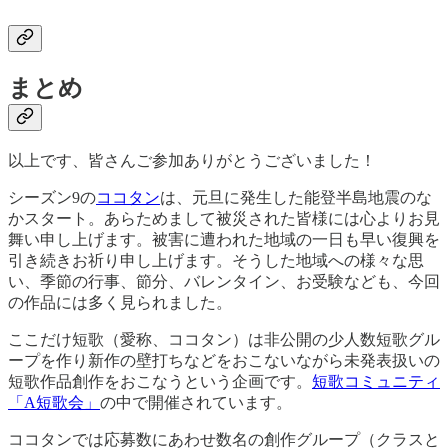
まとめ
以上です、皆さんご参加ありがとうございました！
シーズン9の
ココタン
は、元旦に発生した能登半島地震のな
かスタート。あらためまして被災された皆様には心よりお見
舞い申し上げます。被害に遭われた地域の一日も早い復興を
引き続きお祈り申し上げます。そうした地域への様々な思
い、季節の行事、節分、バレンタイン、お受験なども、今回
の作品には多く見られました。
ここだけ短歌（愛称、ココタン）は非公開の少人数短歌グル
ープを作り新作の壁打ちなどをおこないながら未発表扱いの
短歌作品創作をおこなうという企画です。
短歌コミュニティ
「A短歌会」
の中で開催されています。
ココタンでは応募数にあわせ数名の創作グループ（クラスと