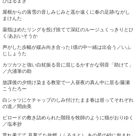
びはるまき
屋根からの落雪の音しみじみと遥か遠くに春の足跡/ながし
まけんた
薬指はめたリングを投げ捨てて深紅のルージュくっきりとひ
く/あおいそうか
声がした歩幅が緩み向き合った1億の中一緒は出会う／いふ
じしょうた
カツカツと強い白杖振る音に混じるかすかな弱音「助けて」
／六浦筆の助
放課後の夕焼け染まる教室で一人昼夜の真ん中に居る/藤瀬
こうたろー
白シャツにケチャップのしみ付けたまま春は巡ってそれぞれ
の道／間由美
ビロードの敷き詰められた階段を牧師のように猫がおりゆく
／塩本抄
荒れ果てて 見棄てた故郷（ふるさと） あの星の砂に包まれ