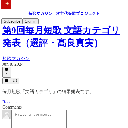
短歌マガジン - 次世代短歌プロジェクト
Subscribe
Sign in
第9回毎月短歌 文語カテゴリ
発表（選評・髙良真実）
短歌マガジン
Jun 8, 2024
1
毎月短歌「文語カテゴリ」の結果発表です。
Read →
Comments