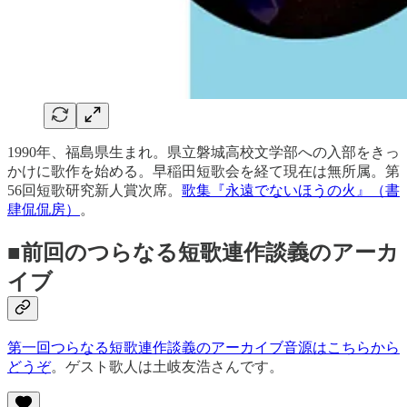
1990年、福島県生まれ。県立磐城高校文学部への入部をきっ
かけに歌作を始める。早稲田短歌会を経て現在は無所属。第
56回短歌研究新人賞次席。
歌集『永遠でないほうの火』（書
肆侃侃房）
。
■前回のつらなる短歌連作談義のアーカ
イブ
第一回つらなる短歌連作談義のアーカイブ音源はこちらから
どうぞ
。ゲスト歌人は土岐友浩さんです。