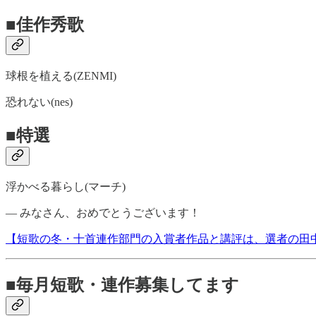
■佳作秀歌
球根を植える(ZENMI)
恐れない(nes)
■特選
浮かべる暮らし(マーチ)
― みなさん、おめでとうございます！
【短歌の冬・十首連作部門の入賞者作品と講評は、選者の田中
■毎月短歌・連作募集してます