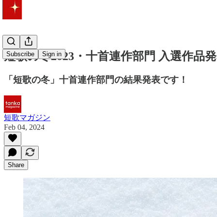
短歌の冬2023・十首連作部門 入選作品
Subscribe
Sign in
「短歌の冬」十首連作部門の結果発表です！
短歌マガジン
Feb 04, 2024
Share