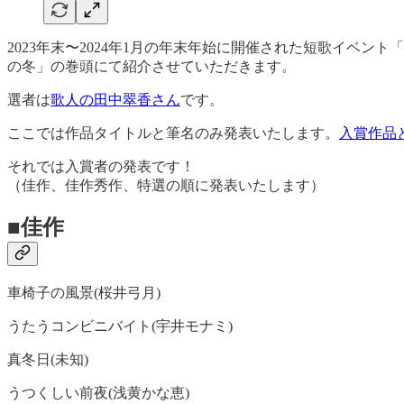
2023年末〜2024年1月の年末年始に開催された短歌イベ
の冬」の巻頭にて紹介させていただきます。
選者は
歌人の田中翠香さん
です。
ここでは作品タイトルと筆名のみ発表いたします。
入賞作品と
それでは入賞者の発表です！
（佳作、佳作秀作、特選の順に発表いたします）
■佳作
車椅子の風景(桜井弓月)
うたうコンビニバイト(宇井モナミ)
真冬日(未知)
うつくしい前夜(浅黄かな恵)