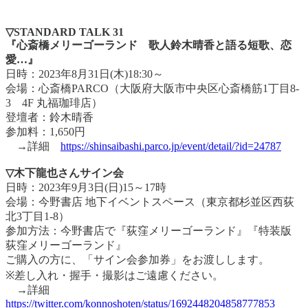
▽STANDARD TALK 31
『心斎橋メリーゴーランド 歌人鈴木晴香と語る短歌、恋
愛…』
日時：2023年8月31日(木)18:30～
会場：心斎橋PARCO（大阪府大阪市中央区心斎橋筋1丁目8-
3 4F 丸福珈琲店）
登壇者：鈴木晴香
参加料：1,650円
→詳細
https://shinsaibashi.parco.jp/event/detail/?id=24787
▽木下龍也さんサイン会
日時：2023年9月3日(日)15～17時
会場：今野書店 地下イベントスペース（東京都杉並区西荻
北3丁目1-8）
参加方法：今野書店で『荻窪メリーゴーランド』『特装版
荻窪メリーゴーランド』
ご購入の方に、「サイン会参加券」をお渡しします。
※差し入れ・握手・撮影はご遠慮ください。
→詳細
https://twitter.com/konnoshoten/status/1692448204858777853