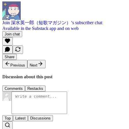
Join 深水英一郎（短歌マガジン）’s subscriber chat
Available in the Substack app and on web
Join chat
Share
Previous
Next
Discussion about this post
Comments
Restacks
Top
Latest
Discussions