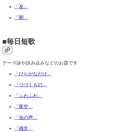
「友」
「闇」
■毎日短歌
テーマ詠や詠み込みなどのお題です
「ひらがなだけ」
「つづくもの」
「ふわふわ」
「夜空」
「虫の声」
「残念」