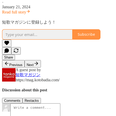
·
January 21, 2024
Read full story
短歌マガジンに登録しよう！
Subscribe
Share
Previous
Next
A guest post by
短歌マガジン
https://mag.kotobadia.com/
Discussion about this post
Comments
Restacks