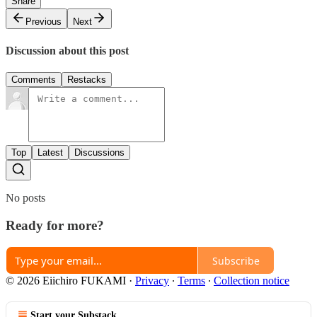
Share
Previous
Next
Discussion about this post
Comments
Restacks
Top
Latest
Discussions
No posts
Ready for more?
Subscribe
© 2026 Eiichiro FUKAMI
·
Privacy
∙
Terms
∙
Collection notice
Start your Substack