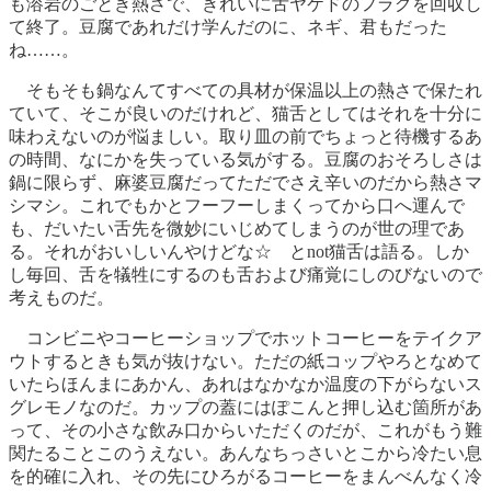
も溶岩のごとき熱さで、きれいに舌ヤケドのフラグを回収し
て終了。豆腐であれだけ学んだのに、ネギ、君もだった
ね……。
そもそも鍋なんてすべての具材が保温以上の熱さで保たれ
ていて、そこが良いのだけれど、猫舌としてはそれを十分に
味わえないのが悩ましい。取り皿の前でちょっと待機するあ
の時間、なにかを失っている気がする。豆腐のおそろしさは
鍋に限らず、麻婆豆腐だってただでさえ辛いのだから熱さマ
シマシ。これでもかとフーフーしまくってから口へ運んで
も、だいたい舌先を微妙にいじめてしまうのが世の理であ
る。それがおいしいんやけどな☆ とnot猫舌は語る。しか
し毎回、舌を犠牲にするのも舌および痛覚にしのびないので
考えものだ。
コンビニやコーヒーショップでホットコーヒーをテイクア
ウトするときも気が抜けない。ただの紙コップやろとなめて
いたらほんまにあかん、あれはなかなか温度の下がらないス
グレモノなのだ。カップの蓋にはぽこんと押し込む箇所があ
って、その小さな飲み口からいただくのだが、これがもう難
関たることこのうえない。あんなちっさいとこから冷たい息
を的確に入れ、その先にひろがるコーヒーをまんべんなく冷