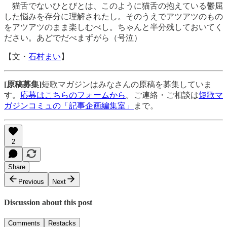
猫舌でないひとびとは、このように猫舌の抱えている鬱屈
した悩みを存分に理解されたし。そのうえでアツアツのもの
をアツアツのまま楽しむべし。ちゃんと半分残しておいてく
ださい。あどでだべまずがら（号泣）
【文・
石村まい
】
[原稿募集]
短歌マガジンはみなさんの原稿を募集していま
す。
応募はこちらのフォームから
。ご連絡・ご相談は
短歌マ
ガジンコミュの「記事企画編集室」
まで。
2
Share
Previous
Next
Discussion about this post
Comments
Restacks