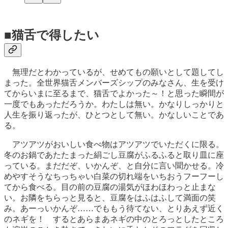
■猫舌で得したい
無理だとわかっているが、せめてもの願いとして題してし
まった。全世界猫舌メンバーズシップのみなさん、生を受け
てからいまに至るまで、猫舌でよかった～！と思った瞬間が
一度でもあっただろうか。わたしは無い。かなりしっかりと
人生を振り返ったが、ひとつとして無い。かなしいことであ
る。
アツアツがおいしい食べ物はアツアツでいただくに限る。
冬のお鍋であたたまった絹ごし豆腐がふるふると取り皿に座
っている。まだだぞ、いかんぞ、と自分に言い聞かせる。冷
めやすそうなちっちゃい白菜の切れ端をいちおうフーフーし
てから食べる。目の前の豆腐の湯気がほわほわっと止まな
い。お隣をちらっと見ると、豆腐をはふはふして満面の笑
み。あーっいかんぞ……でももう待てない、とりあえず近く
のネギを！ するとあらまあネギの中のとろっとしたところ