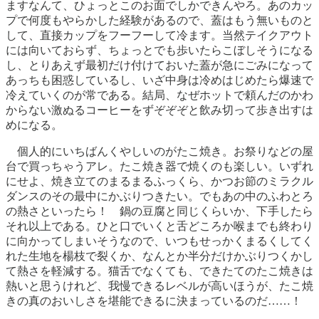
ますなんて、ひょっとこのお面でしかできんやろ。あのカッ
プで何度もやらかした経験があるので、蓋はもう無いものと
して、直接カップをフーフーして冷ます。当然テイクアウト
には向いておらず、ちょっとでも歩いたらこぼしそうになる
し、とりあえず最初だけ付けておいた蓋が急にごみになって
あっちも困惑しているし、いざ中身は冷めはじめたら爆速で
冷えていくのが常である。結局、なぜホットで頼んだのかわ
からない激ぬるコーヒーをずぞぞぞと飲み切って歩き出すは
めになる。
個人的にいちばんくやしいのがたこ焼き。お祭りなどの屋
台で買っちゃうアレ。たこ焼き器で焼くのも楽しい。いずれ
にせよ、焼き立てのまるまるふっくら、かつお節のミラクル
ダンスのその最中にかぶりつきたい。でもあの中のふわとろ
の熱さといったら！ 鍋の豆腐と同じくらいか、下手したら
それ以上である。ひと口でいくと舌どころか喉までも終わり
に向かってしまいそうなので、いつもせっかくまるくしてく
れた生地を楊枝で裂くか、なんとか半分だけかぶりつくかし
て熱さを軽減する。猫舌でなくても、できたてのたこ焼きは
熱いと思うけれど、我慢できるレベルが高いほうが、たこ焼
きの真のおいしさを堪能できるに決まっているのだ……！